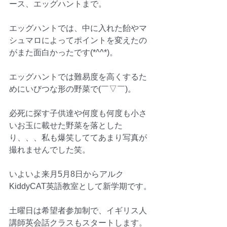
ース、エッグハントまで。
エッグハントでは、中に入れた飴やマ
シュマロによってポイントを変えたの
がまた面白かったです(*^^*)。
エッグハントでは難易度を高くするた
めにいびつな形の野菜で(￣▽￣)。
必死に探す子供達や何度も何度も小さ
いお玉に載せた野菜を落とした
り、、、私も爆笑しててあまり写真が
撮れませんでした笑。
いよいよ来月5月8日からアルク
KiddyCAT英語教室として新学期です。
土曜日は希望者参加制で、イギリス人
講師英会話クラスもスタートします。