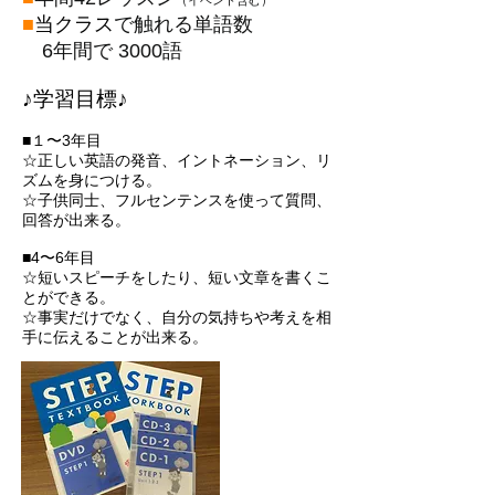
（イベント含む）
■
当クラス
で触れる単語数
6年間で 3000語​​
​​♪学習目標♪
■１〜3年目
☆正しい英語の発音、イントネーション、リ
ズムを身につける。
☆子供同士、フルセンテンスを使って質問、
回答が出来る。
■4〜6年目
☆短いスピーチをしたり、短い文章を書くこ
とができる。
☆事実だけでなく、自分の気持ちや考えを相
手に伝えることが出来る。