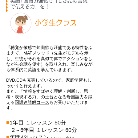
英語+国語力強化で「じぶんの言葉
で伝える力」を！
小学生クラス
『聴覚が敏感で知識欲も旺盛である特性をふ
まえて、MATメソッド（先生がモデルを示
し、生徒がそれを真似て体でアクションをし
ながら会話を促す）を取り入れ、楽しみなが
ら体系的に英語を学んでいきます。
DVD,CDも充実しているので、家庭学習もし
っかりと行えます。
また、「情報をすばやく理解・判断し、思
考・
表現する力」の土台となる母国語力を鍛
える
国語速読解コース
もお受けいただけま
す。
■
1年目
１レッスン 50分
2～6年目
１レッスン 60分
■
年間42レッスン