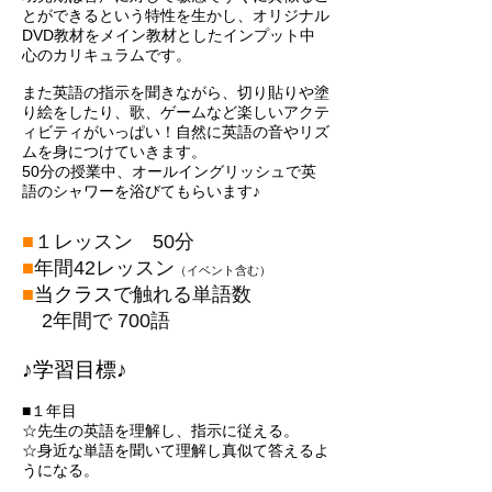
とができるという特性を生かし、
オリジナル
DVD教材をメイン教材としたインプット中
心のカリキュラムです。
また英語の指示を聞きながら、切り貼りや塗
り絵をしたり、歌、ゲームなど楽しいアクテ
ィビティがいっぱい！自然に英語の音やリズ
ムを身につけていきます。
50分の授業中、オールイングリッシュで英
語のシャワーを浴びてもらいます♪
■
１レッスン 50分
■
年間42レッスン
（イベント含む）
■
当クラス
で触れる単語数
2年間で 700語​​
♪学習目標♪
■１年目
☆先生の英語を理解し、指示に従える。
☆身近な単語を聞いて理解し真似て答えるよ
うになる。