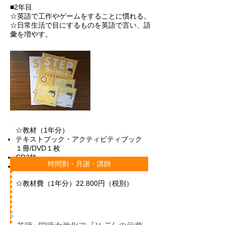
■2
年目
☆英語で工作やゲームをすることに慣れる。
☆日常生活で目にするものを英語で言い、語
彙を増やす。
☆教材（1年分）
テキストブック・アクティビティブック
１冊/DVD１枚
CD2枚
時間割・月謝・講師
音の出るボールペン
☆教材費（1年分）22.800円（税別）