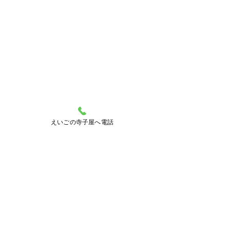
えいごの寺子屋へ電話
町田市　えいごの寺子屋
042-850-6241